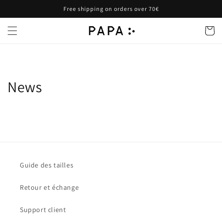
et
Free shipping on orders over 70€
passer
au
contenu
Panier
News
Guide des tailles
Retour et échange
Support client