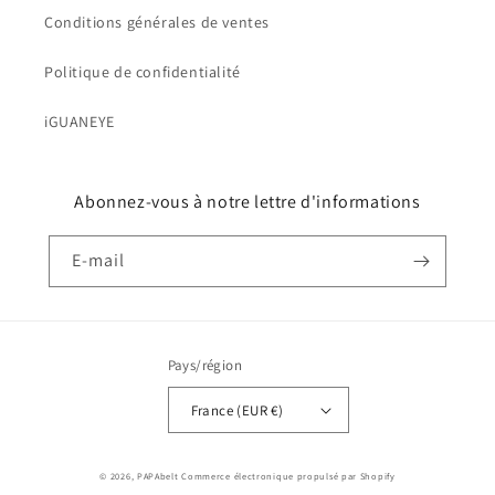
Conditions générales de ventes
Politique de confidentialité
iGUANEYE
Abonnez-vous à notre lettre d'informations
E-mail
Pays/région
France (EUR €)
Moyens
© 2026,
PAPAbelt
Commerce électronique propulsé par Shopify
de